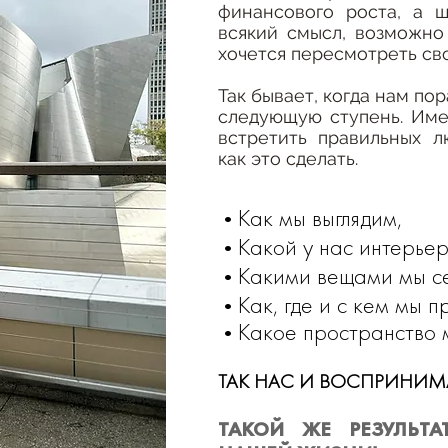
финансового роста, а 
всякий смысл, возможно
хочется пересмотреть св
Так бывает, когда нам пор
следующую ступень. Име
встретить правильных л
как это сделать.
Как мы выглядим,
•
Какой у нас интерьер
•
Какими вещами мы с
•
Как, где и с кем мы 
•
Какое
пространство
м
•
ТАК НАС И ВОСПРИНИМ
ТАКОЙ ЖЕ РЕЗУЛЬТ