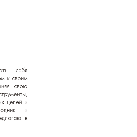
ать себя
ем к своим
еняя свою
струменты,
их целей и
водник и
едлагаю в