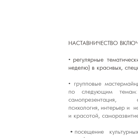
НАСТАВНИЧЕСТВО ВКЛЮЧ
•
регулярные тематическ
неделю) в красивых, спе
• групповые мастермайн
по следующим темам:
самопрезентаци
психология,
интерьер
и на
и красотой, саморазвити
•
посещение культурн