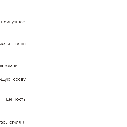
т
наилучшим
ям и стилю
ры жизни
ющую среду
 ценность
ва, стиля и