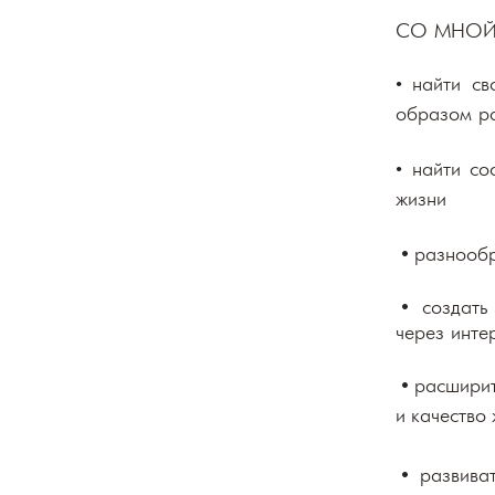
СО МНОЙ
• найти с
образом ра
• найти с
жизни
•
разнообр
•
создать
через инте
•
расшир
и
качество
•
развиват